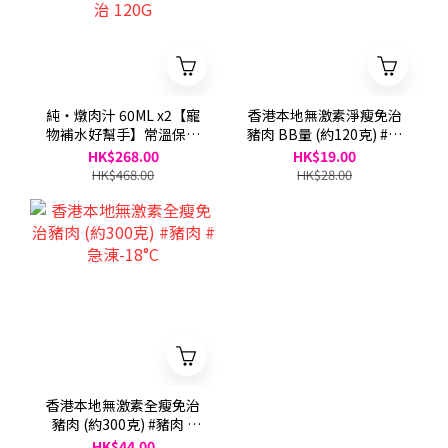
純・燉肉汁 60ML x2【寵
香港本地無激素淨瘦免治
物補水好幫手】常溫保存
豬肉 BB量 (約120克) #豬
版 + 佑寵食100G 寵物全
肉 #急涷-18°C買2送1
HK$268.00
HK$19.00
熟零食 +2x 全瘦免治
HK$468.00
HK$28.00
120G
香港本地無激素全瘦免治
豬肉 (約300克) #豬肉 #
急涷-18°C
HK$44.00