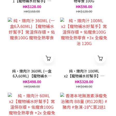
1【寵物補水好幫手】常
物零食 100G
溫保存版
HK$128.00
HK$98.00
HK$168.00
HK$128.00
純・燉肉汁 360ML (一盒
純・燉肉汁 100ML
6入60ML) 【寵物補水好
x2【寵物補水好幫手】常
幫手】常溫保存版 + 佑寵
溫保存版 + 佑寵食100G
HK$498.00
HK$328.00
食100G 寵物全熟零食
寵物全熟零食 +3x 全瘦免
HK$648.00
HK$648.00
治 120G