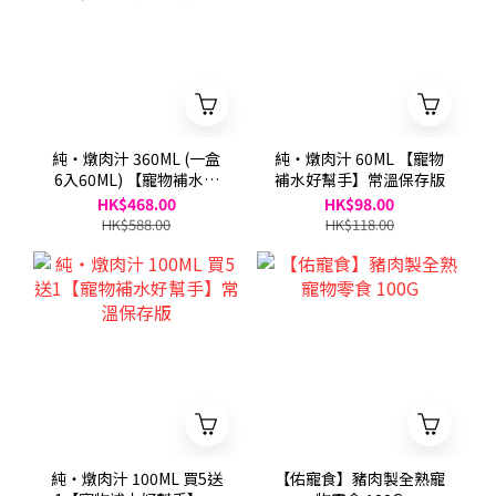
純・燉肉汁 360ML (一盒
純・燉肉汁 60ML 【寵物
6入60ML) 【寵物補水好
補水好幫手】常溫保存版
幫手】常溫保存版
HK$468.00
HK$98.00
HK$588.00
HK$118.00
純・燉肉汁 100ML 買5送
【佑寵食】豬肉製全熟寵