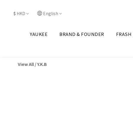
$
HKD
English
YAUKEE
BRAND & FOUNDER
FRASH
View All
/
Y.K.B