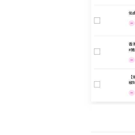
佑
香港
#豬
【
椒味