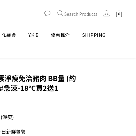
Search Products
佑寵食
Y.K.B
優惠推介
SHIPPING
淨瘦免治豬肉 BB量 (約
 #急涷-18°C買2送1
(淨瘦)
#每日新鮮包裝