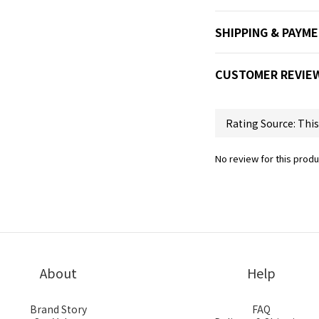
SHIPPING & PAYM
CUSTOMER REVIE
No review for this produ
About
Help
Brand Story
FAQ