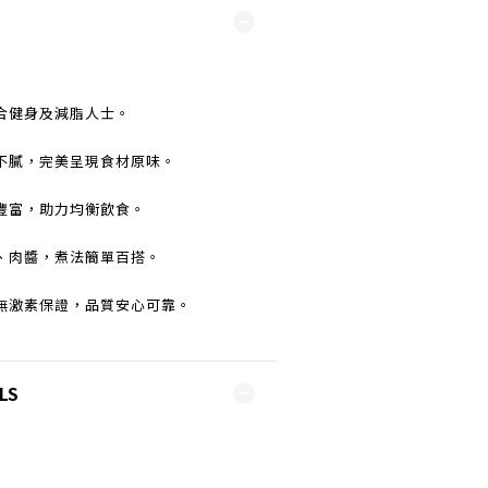
合健身及減脂人士。
不膩，完美呈現食材原味。
豐富，助力均衡飲食。
、肉醬，煮法簡單百搭。
無激素保證，品質安心可靠。
LS