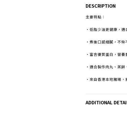
DESCRIPTION
主要特點：
・低脂少油更健康，適
・煮後口感細膩，不柴
・富含優質蛋白，營養
・適合製作肉丸、蒸餅
・來自香港本地豬場，
ADDITIONAL DETAI