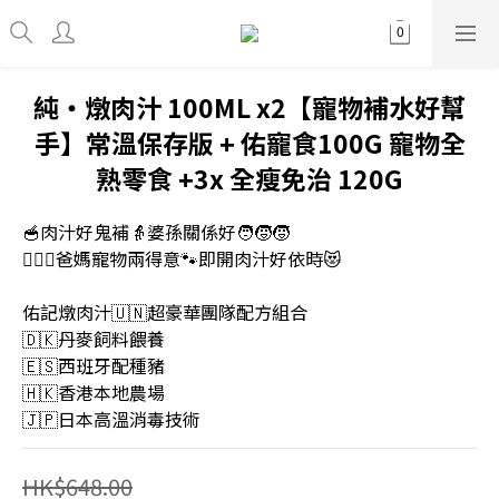
純・燉肉汁 100ML x2【寵物補水好幫
手】常溫保存版 + 佑寵食100G 寵物全
熟零食 +3x 全瘦免治 120G
🥣肉汁好鬼補👵婆孫關係好🧑‍🧒‍🧒
👩‍❤️‍👨爸媽寵物兩得意🐾即開肉汁好依時😻
佑記燉肉汁🇺🇳超豪華團隊配方組合
🇩🇰丹麥飼料餵養
🇪🇸西班牙配種豬
🇭🇰香港本地農場
🇯🇵日本高溫消毒技術
HK$648.00