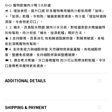
🐶🐱 寵物飲豬肉汁嘅 5大好處
🥣 1. 增加食慾、提升口感 好多寵物專用豬肉汁都係用嚟「加味」
＋「加濕」乾糧，令狗狗／貓貓更願意進食。肉汁能「增加味道與
濕度，令食物更可口」。
💧 2. 補水、改善脫水問題 燉肉汁水分高，對唔鍾意飲水嘅貓貓特
別有幫助。肉汁就係「補水、加濕乾糧」嘅好方法 。
🧠 3.支持腸胃、改善消化 有助腸道黏膜修復，對腸胃敏感、易嘔
易肚瀉嘅寵物有幫助。
🛡️ 4. 支持免疫力與細胞修復 天然礦物質與氨基酸，有助細胞修
復、整體免疫健康，支持細胞修復與整體健康。
🍽️ 5. 適合老犬老貓、牙口差嘅寵物 肉汁可以用嚟浸軟乾糧，令牙
口差嘅老年寵物更易進食。
ADDITIONAL DETAILS
SHIPPING & PAYMENT