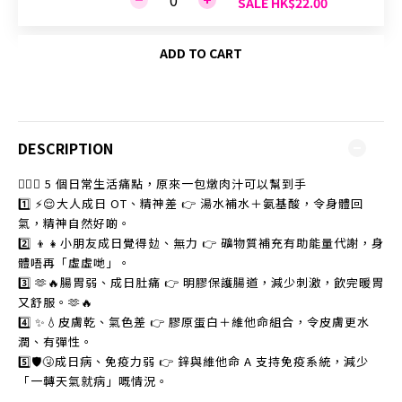
SALE HK$22.00
ADD TO CART
DESCRIPTION
😵‍💫💥 5 個日常生活痛點，原來一包燉肉汁可以幫到手
1️⃣ ⚡😌大人成日 OT、精神差 👉 湯水補水＋氨基酸，令身體回
氣，精神自然好啲。
2️⃣ 👦👧小朋友成日覺得攰、無力 👉 礦物質補充有助能量代謝，身
體唔再「虛虛哋」。
3️⃣ 🫶🔥腸胃弱、成日肚痛 👉 明膠保護腸道，減少刺激，飲完暖胃
又舒服。🫶🔥
4️⃣ ✨💧皮膚乾、氣色差 👉 膠原蛋白＋維他命組合，令皮膚更水
潤、有彈性。
5️⃣🛡️🤧成日病、免疫力弱 👉 鋅與維他命 A 支持免疫系統，減少
「一轉天氣就病」嘅情況。