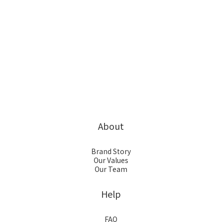
About
Brand Story
Our Values
Our Team
Help
FAQ