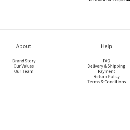
About
Help
Brand Story
FAQ
Our Values
Delivery & Shipping
Our Team
Payment
Return Policy
Terms & Conditions