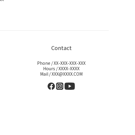
Contact
Phone / XX-XXX-XXX-XXX
Hours / XXXX-XXXX
Mail / XXX@XXXX.COM