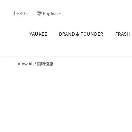
$
HKD
English
YAUKEE
BRAND & FOUNDER
FRASH
View All
/
限時優惠