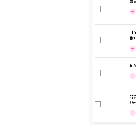
泰
【
椒味
佑
蒜泥
#急