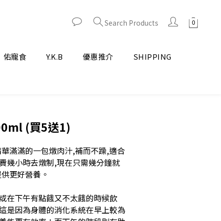
Search Products
佑寵食
Y.K.B
優惠推介
SHIPPING
ml (買5送1)
精華滿滿的一包燉肉汁,補而不躁,適合
費幾小時去燉制,現在只需幾分鐘就
提供更好營養。
或在下午有點餓又不太餓的時候飲
這是因為身體的消化系統在早上較為