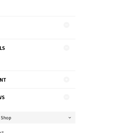
LS
ENT
WS
ct