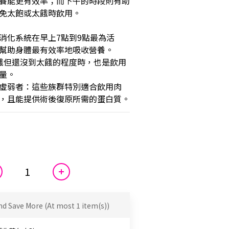
養能更有效率；而下午的時段則有助
免太飽或太餓時飲用。
消化系統在早上7點到9點最為活
幫助身體最有效率地吸收營養。
餓但還沒到太餓的程度時，也是飲用
量。
虛弱者：這些族群特別適合飲用肉
，且能提供術後復原所需的蛋白質。
nd Save More
(At most 1 item(s))