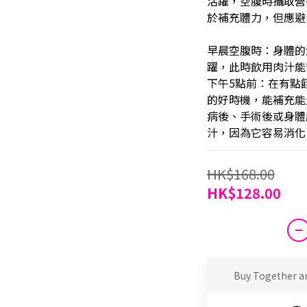
活躍，空腹時攝取營
於補充體力，但應避
早晨空腹時：身體的
躍，此時飲用肉汁能
下午5點前：在有點
的好時機，能補充能
病後、手術後或身體
汁，因為它容易消化
HK$168.00
HK$128.00
Buy Together a