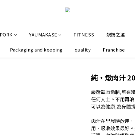
 PORK
YAUMAKASE
FITNESS
靚媽之選
Packaging and keeping
quality
Franchise
純・燉肉汁 200
嚴選靚肉燉制,所有
任何人士。不用再浪
可以為健康,為身體
肉汁在早晨時飲用，
用，吸收效果最好。