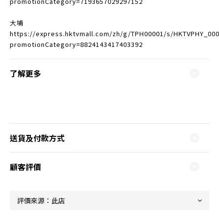
promotionCategory=7193657029297152
大埔
https://express.hktvmall.com/zh/g/TPH00001/s/HKTVPHY_00
promotionCategory=8824143417403392
了解更多
送貨及付款方式
顧客評價