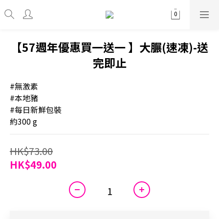
【57週年優惠買一送一 】大𦟌(速凍)-送
完即止
#無激素
#本地豬
#每日新鮮包裝
約300 g
HK$73.00
HK$49.00