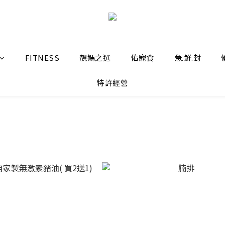
FITNESS
靚媽之選
佑寵食
急.鮮.封
特許經營