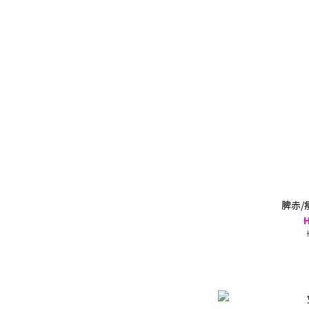
脾赤/
H