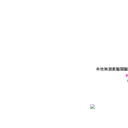
本地無激素臘腸臘肉
H