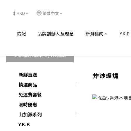
$
HKD
繁體中文
佑記
品牌創辦人及理念
新鮮豬肉
Y.K.B
全部商品
/
精選商品
/
炸炒爆焗
新鮮直送
炸炒爆焗
精選商品
免運費套餐
限時優惠
山加瀨系列
Y.K.B