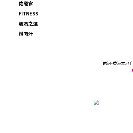
佑寵食
FITNESS
靚媽之選
燉肉汁
佑記-香港本地自