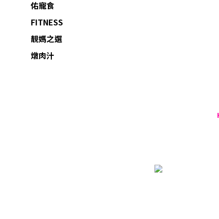
佑寵食
FITNESS
靚媽之選
燉肉汁