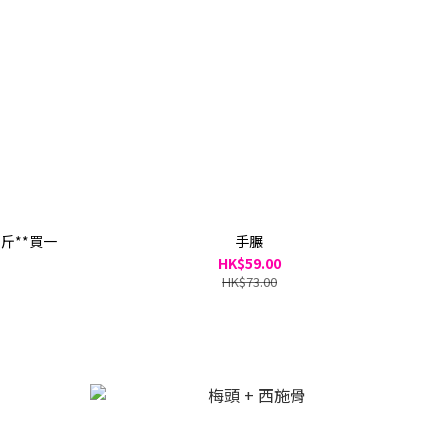
1斤**買一
手𦟌
HK$59.00
HK$73.00