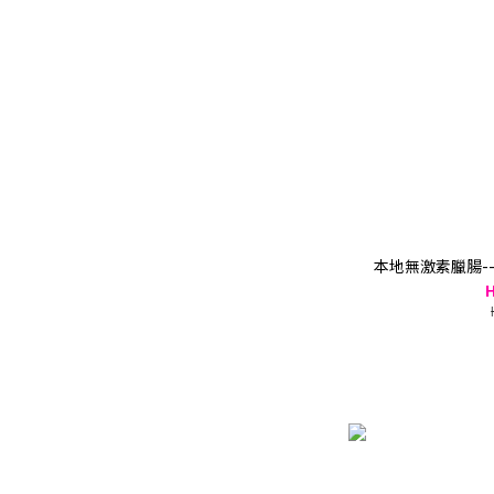
本地無激素臘腸--禮
H