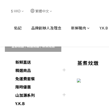
$
HKD
繁體中文
佑記
品牌創辦人及理念
新鮮豬肉
Y.K.B
全部商品
/
精選商品
/
蒸煮炆燉
新鮮直送
蒸煮炆燉
精選商品
免運費套餐
限時優惠
山加瀨系列
Y.K.B