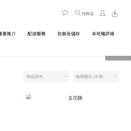
找商品
優惠推介
配送服務
包裝及儲存
本地豬評級
prev
next
商品排序
每頁顯示 24 個