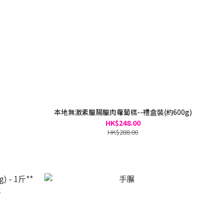
本地無激素臘腸臘肉蘿蔔榚--禮盒裝(約600g)
HK$248.00
HK$288.00