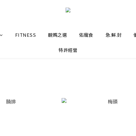
FITNESS
靚媽之選
佑寵食
急.鮮.封
特許經營