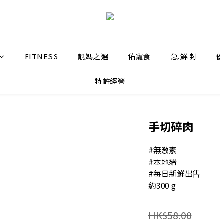
FITNESS
靚媽之選
佑寵食
急.鮮.封
特許經營
手切碎肉
#無激素
#本地豬
#每日新鮮出售
約300 g
HK$58.00