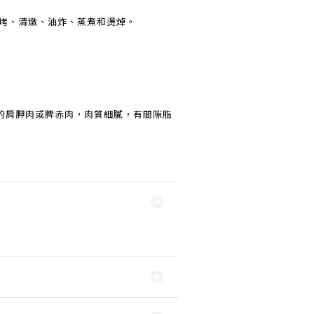
燒烤、清燉、油炸、蒸煮和燙焯。
的肩胛肉或脾赤肉，肉質細膩，有間隙脂