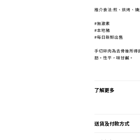
推介食法:煎、烘烤、
#無激素
#本地豬
#每日新鮮出售
手切碎肉為去骨後所得
肪。性平，味甘鹹。
了解更多
送貨及付款方式