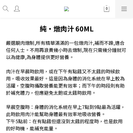
純・燉肉汁 60ML
嚴選靚肉燉制,所有精華滿滿的一包燉肉汁,補而不躁,適合
任何人士。不用再浪費幾小時去燉制,現在只需幾分鐘就可
以為健康,為身體提供更好營養。
肉汁在早晨時飲用，或在下午有點餓又不太餓的時候飲
用，吸收效果最好。這是因為身體的消化系統在早上較為
活躍，空腹時攝取營養能更有效率；而下午的時段則有助
於補充體力，但應避免太飽或太餓時飲用。
早晨空腹時：身體的消化系統在早上7點到9點最為活躍，
此時飲用肉汁能幫助身體最有效率地吸收營養。
下午5點前：在有點餓但還沒到太餓的程度時，也是飲用
的好時機，能補充能量。