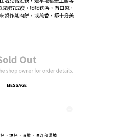
杜洛克豬近親，是本地豬最上勝等
3成肥7成瘦，啖啖肉香，有口感，
來製作蒸肉餅，或煎香，都十分美
Sold Out
he shop owner for order details.
MESSAGE
烘烤、燒烤、清燉、油炸和燙焯