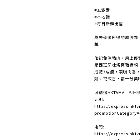
#無激素
#本地豬
#每日新鮮出售
為去骨後所得的肩胛肉
鹹。
佑記免治豬肉，用上優
是西班牙杜洛克豬近親
成肥7成瘦，啖啖肉香
餅，或煎香，都十分美
可透過HKTVMAL 即日
元朗:
https://express.hkt
promotionCategory=
屯門:
https://express.hkt