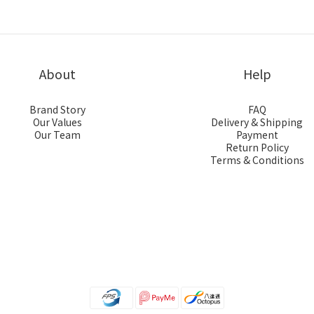
About
Help
Brand Story
FAQ
Our Values
Delivery & Shipping
Our Team
Payment
Return Policy
Terms & Conditions