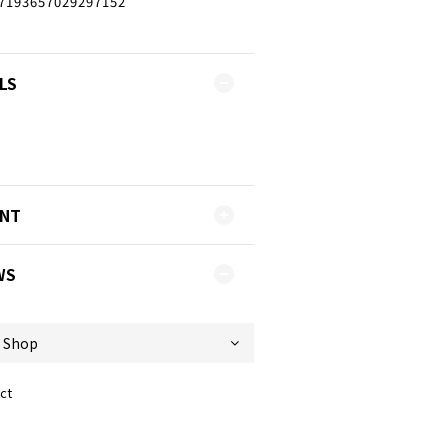
7193657029297152
LS
ENT
WS
ct