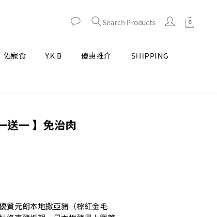
Search Products
佑寵食
Y.K.B
優惠推介
SHIPPING
一送一 】免治肉
優質元朗本地撒亞豬（棕紅金毛