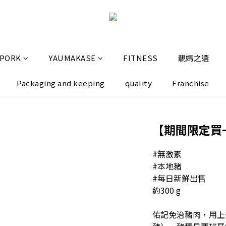
 PORK
YAUMAKASE
FITNESS
靚媽之選
Packaging and keeping
quality
Franchise
【期間限定買
#無激素
#本地豬
#每日新鮮出售
約300 g
佑記免治豬肉，用上