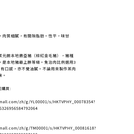
，肉質細膩，有間隙脂肪。性平，味甘
質元朗本地撒亞豬（棕紅金毛豬），豬種
，是本地豬最上勝等級。免治肉比例選用3
，有口感，亦不覺油膩。不論用來製作蒸肉
味。
送購買:
vmall.com/zh/g/YL00001/s/HKTVPHY_00078354?
6326956584792064
vmall.com/zh/g/TM00001/s/HKTVPHY_00081618?