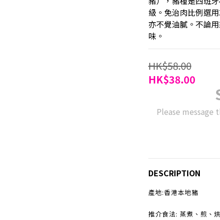
豬），豬種是西班牙
級。免治肉比例選用
亦不覺油膩。不論用
味。
HK$58.00
HK$38.00
Please message t
DESCRIPTION
產地:香港本地豬
推介食法: 蒸煮、煎、