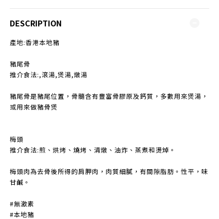
DESCRIPTION
產地:香港本地豬
豬尾骨
推介食法:,滾湯,煲湯,燉湯
豬尾骨是豬尾位置，骨髓含有豐富骨膠原及鈣質，多數用來煲湯，
或用來做豬骨煲
梅頭
推介食法:煎、烘烤、燒烤、清燉、油炸、蒸煮和燙焯。
梅頭肉為去骨後所得的肩胛肉，肉質細膩，有間隙脂肪。性平，味
甘鹹。
#無激素
#本地豬