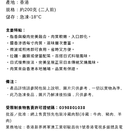
產地：香港
規格：約200克 (二人前)
儲存：急凍-18°C
主要特點：
・脂香與瘦肉完美融合，肉質軟嫩，入口即化。
・醬香滲透每寸肉質，滋味層次豐富。
・微波或煎烤即可食用，省時又方便。
・拉麵、飯類或便當配菜，百搭日式料理風味。
・日式慢煮技法，完美呈現正宗日本傳統叉燒風味。
・肉質來自香港本地豬場，品質有保證。
備注：
・產品詳情請參閱包裝上說明。圖片只供參考，一切以實物為準。
・此乃急凍食品，圖片乃解凍後拍攝，只供參考。
受限制食物售賣許可證號碼：0398801038
批簽／批准：網上售賣預先包裝冷藏肉類(冷藏：牛肉、豬肉、羊
肉)
業務地址：香港新界將軍澳工業邨駿昌街1號香港電視多媒體及電