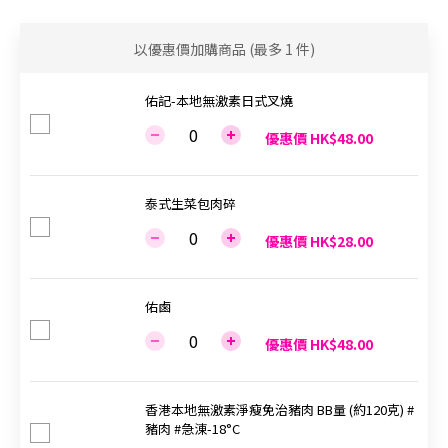
以優惠價加購商品
(最多 1 件)
佑記-本地無激素日式叉燒
優惠價 HK$48.00
泰式生菜包肉碎
優惠價 HK$28.00
佑鹵
優惠價 HK$48.00
香港本地無激素淨瘦免治豬肉 BB量 (約120克) #
豬肉 #急涷-18°C