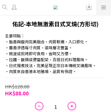
佑記-本地無激素日式叉燒(方形切)
主要特點：
・脂香與瘦肉完美融合，肉質軟嫩，入口即化。
・醬香滲透每寸肉質，滋味層次豐富。
・微波或煎烤即可食用，省時又方便。
・拉麵、飯類或便當配菜，百搭日式料理風味。
・日式慢煮技法，完美呈現正宗日本傳統叉燒風味。
・肉質來自香港本地豬場，品質有保證。
HK$128.00
HK$88.00