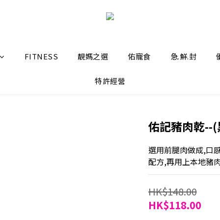
FITNESS
靚媽之選
佑寵食
急.鮮.封
特許經營
佑記豬肉乾--(黑
選用前腿肉做成,口
配方,再用上本地豬
HK$148.00
HK$118.00