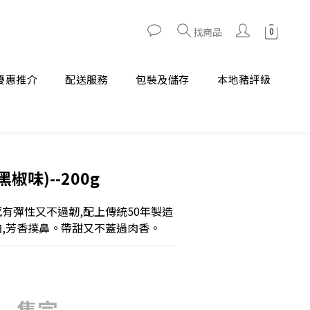
找商品
優惠推介
配送服務
包裝及儲存
本地豬評級
椒味)--200g
感有彈性又不過韌,配上傳統50年製造
肉,芳香撲鼻。帶甜又不蓋過肉香。
售完