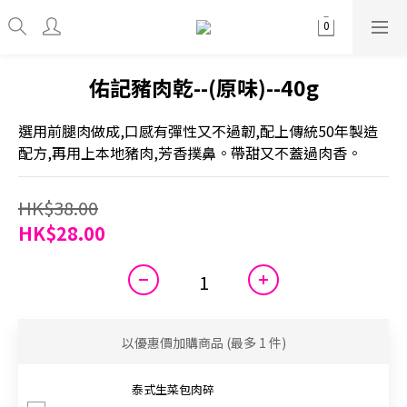
佑記豬肉乾--(原味)--40g
選用前腿肉做成,口感有彈性又不過韌,配上傳統50年製造
配方,再用上本地豬肉,芳香撲鼻。帶甜又不蓋過肉香。
HK$38.00
HK$28.00
以優惠價加購商品
(最多 1 件)
泰式生菜包肉碎