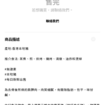
售完
若想購買，請聯絡我們。
聯絡我們
商品描述
產地:香港本地豬
推介食法: 蒸煮、煎、烘烤、燒烤、清燉、油炸和燙焯
#無激素
#本地豬
#每日新鮮出售
為去骨後所得的肩胛肉，肉質細膩，有間隙脂肪。性平，味甘
鹹。