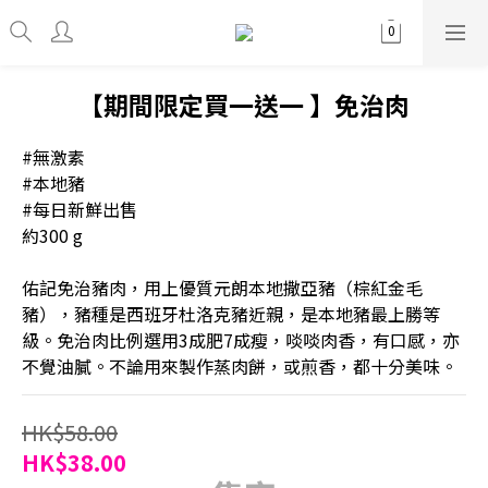
【期間限定買一送一 】免治肉
#無激素
#本地豬
#每日新鮮出售
約300 g
佑記免治豬肉，用上優質元朗本地撒亞豬（棕紅金毛
豬），豬種是西班牙杜洛克豬近親，是本地豬最上勝等
級。免治肉比例選用3成肥7成瘦，啖啖肉香，有口感，亦
不覺油膩。不論用來製作蒸肉餅，或煎香，都十分美味。
HK$58.00
HK$38.00