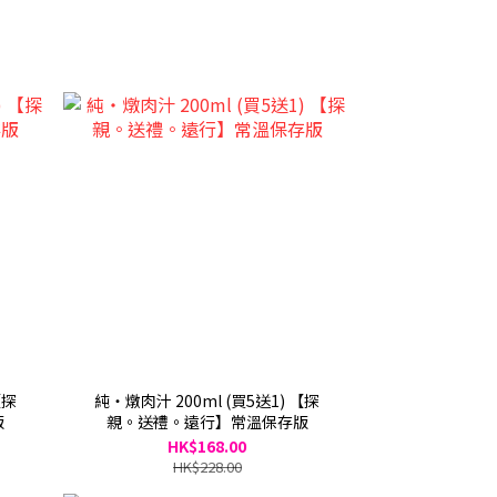
【探
純・燉肉汁 200ml (買5送1) 【探
版
親。送禮。遠行】常溫保存版
HK$168.00
HK$228.00