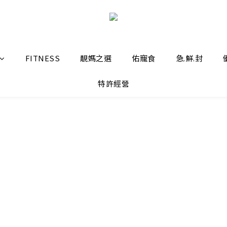
FITNESS
靚媽之選
佑寵食
急.鮮.封
特許經營