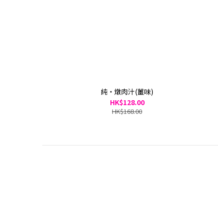
純・燉肉汁(薑味)
HK$128.00
HK$168.00