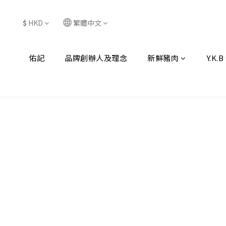
$
HKD
繁體中文
佑記
品牌創辦人及理念
新鮮豬肉
Y.K.B