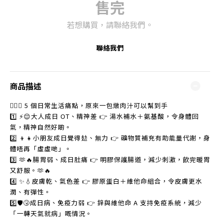
售完
若想購買，請聯絡我們。
聯絡我們
商品描述
😵‍💫💥 5 個日常生活痛點，原來一包燉肉汁可以幫到手
1️⃣ ⚡😌大人成日 OT、精神差 👉 湯水補水＋氨基酸，令身體回
氣，精神自然好啲。
2️⃣ 👦👧小朋友成日覺得攰、無力 👉 礦物質補充有助能量代謝，身
體唔再「虛虛哋」。
3️⃣ 🫶🔥腸胃弱、成日肚痛 👉 明膠保護腸道，減少刺激，飲完暖胃
又舒服。🫶🔥
4️⃣ ✨💧皮膚乾、氣色差 👉 膠原蛋白＋維他命組合，令皮膚更水
潤、有彈性。
5️⃣🛡️🤧成日病、免疫力弱 👉 鋅與維他命 A 支持免疫系統，減少
「一轉天氣就病」嘅情況。