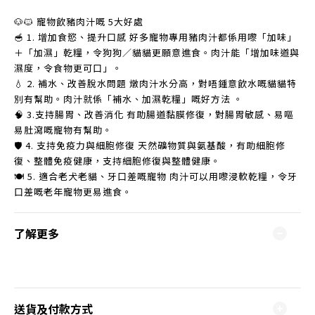
🐶🐱 寵物飲豬肉汁嘅 5大好處
🥣 1. 增加食慾、提升口感 好多寵物專用豬肉汁都係用嚟「加味」
＋「加濕」乾糧，令狗狗／貓貓更願意進食。肉汁能「增加味道與
濕度，令食物更可口」。
💧 2. 補水、改善脫水問題 燉肉汁水分高，對唔鍾意飲水嘅貓貓特
別有幫助。肉汁就係「補水、加濕乾糧」嘅好方法 。
🧠 3.支持腸胃、改善消化 有助腸道黏膜修復，對腸胃敏感、易嘔
易肚瀉嘅寵物有幫助。
🛡️ 4. 支持免疫力與細胞修復 天然礦物質與氨基酸，有助細胞修
復、整體免疫健康，支持細胞修復與整體健康。
🍽️ 5. 適合老犬老貓、牙口差嘅寵物 肉汁可以用嚟浸軟乾糧，令牙
口差嘅老年寵物更易進食。
了解更多
送貨及付款方式