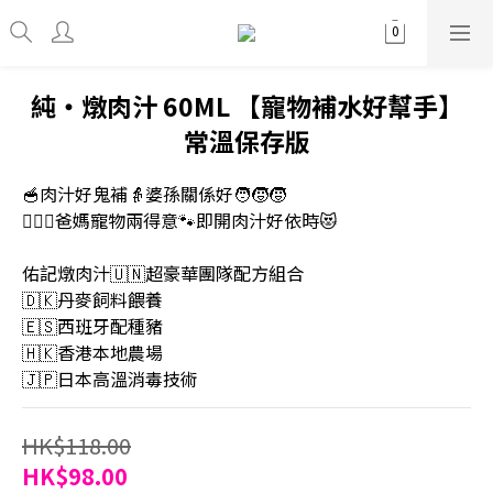
純・燉肉汁 60ML 【寵物補水好幫手】
常溫保存版
🥣肉汁好鬼補👵婆孫關係好🧑‍🧒‍🧒
👩‍❤️‍👨爸媽寵物兩得意🐾即開肉汁好依時😻
佑記燉肉汁🇺🇳超豪華團隊配方組合
🇩🇰丹麥飼料餵養
🇪🇸西班牙配種豬
🇭🇰香港本地農場
🇯🇵日本高溫消毒技術
HK$118.00
HK$98.00